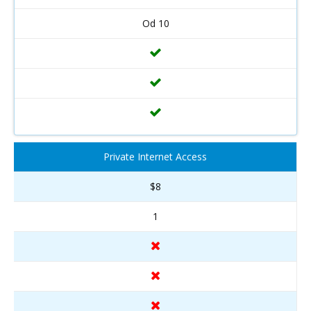
Od 10
Private Internet Access
$8
1