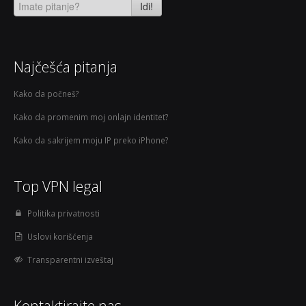
Idi!
Najčešća pitanja
Kako da počneš?
Kako da promenim moj onlajn identitet?
Kako da sakrijem moju IP preko iPhone?
Top VPN legal
Politika privatnosti
Uslovi korišćenja
Transparentni izveštaj
Kontaktirajte nas