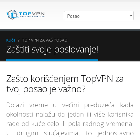
Kuća
/
TOP VPN ZA VAŠ POSAO
Zaštiti svoje poslovanje!
Zašto korišćenjem TopVPN za
tvoj posao je važno?
Dolazi vreme u većini preduzeća kada
okolnosti nalažu da jedan ili više korisnika
rade od kuće celo ili pola radnog vremena.
U drugim slučajevima, to jednostavno