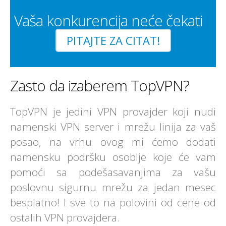
Vaša konkurencija neće čekati
PITAJTE ZA CITAT!
Zasto da izaberem TopVPN?
TopVPN je jedini VPN provajder koji nudi
namenski VPN server i mrežu linija za vaš
posao, na vrhu ovog mi ćemo dodati
namensku podršku osoblje koje će vam
pomoći sa podešasavanjima za vašu
poslovnu sigurnu mrežu za jedan mesec
besplatno! I sve to na polovini od cene od
ostalih VPN provajdera.