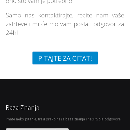
ono što vam je potrebno!
Samo nas kontaktirajte, recite nam vaše
zahteve i mi će mo vam poslati odgovor za
24h!
PITAJTE ZA CITAT!
Baza Znanja
Imate neko pitanje, traži preko naše baze znanja i nađi tvoje odgovore.