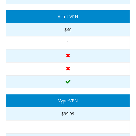
Astrill VPN
$40
1
VyperVPN
$99.99
1