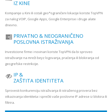
IZ KINE
Kompanije u Kini ili ostali geo*ograničeni lokacije koriste TopVPN
za nalog VOIP, Google Apps, Google Enterprise i druge alate
dnevno.
PRIVATNO & NEOGRANIČENO
POSLOVNA ISTRAŽIVANJA
Investicione firme i novinari koriste TopVPN da bi sproveo
istraživanje na mreži beyz logovanja, praćenja ili blokiranja od
geogrefske restrikcije.
IP &
ZAŠTITA IDENTITETA
Sprovesti konkurenciju istraživanja ili istraženog provera bez
otkazivanja identiteta i sprečiti vaše poslovne IP adrese iz blokira ili
filtrira.