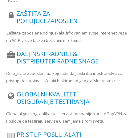
ZAŠTITA ZA
POTUJUCI ZAPOSLEN
Zaštitite zaposlene od njuškala šifrovanjem svoje interenet veze
na Wi-Fi vruće tačke i bežičnim mrežama.
DALJINSKI RADNICI &
DISTRIBUTER RADNE SNAGE
Omogućite zaposlenima koji rade daljinski ili u inostranstvu za
pristup rtesursima ili će biti blokiran od geografske restrikcije.
GLOBALNI KVALITET
OSIGURANJE TESTIRANJA
Globalni gejming, aplikacije i servisi kompanije koriste TopVPN za
Poslove da testiraju servise u zemljama širom sveta.
PRISTUP POSLU ALATI