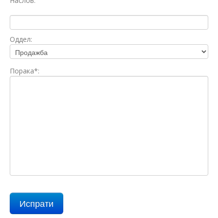
Наслов:
Оддел:
Порака*: