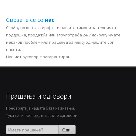
Сврзете се со
нас
Слободно контактирајте ги нашите тимови за техничка
поддршка, продажба или злоупотреба 24/7 доколку имате
некаков проблем или прашања за некој од нашите vpn
пакети.
Нашиот одговор е загарантиран.
Прашања и одговори
Пребарајте ја нашата база на знаења.
Тука ќе ги пронајдете вашите одговори.
Оди!