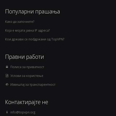
Популарни прашања
Како да започнете?
Која е мојата јавна IP адреса?
Кои држави се поdдржани од TopVPN?
Правни работи
Полиса за приватност
Услови за користење
Извештај за транспарентност
Контактирајте не
info@topvpn.org