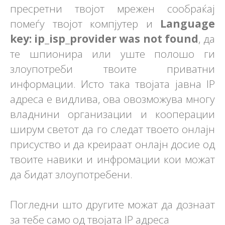
пресретни твојот мрежен сообраќај
помеѓу твојот компјутер и
Language
key: ip_isp_provider was not found
, да
те шпионира или уште полошо ги
злоупотреби твоите приватни
информации. Исто така твојата јавна IP
адреса е видлива, ова овозможува многу
владнини организации и кооперации
ширум светот да го следат твоето онлајн
присуство и да креираат онлајн досие од
твоите навики и инфромации кои можат
да бидат злоупотребени.
Погледни што другите можат да дознаат
за тебе само од твојата IP адреса