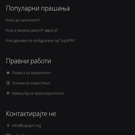
Популарни прашања
Како да започнете?
Која е мојата јавна IP адреса?
Кои држави се поdдржани од TopVPN?
Правни работи
Полиса за приватност
Услови за користење
Извештај за транспарентност
Контактирајте не
info@topvpn.org