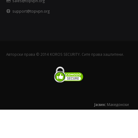
sales@topvpn.org
support@topvpn.org
Авторски права © 2014 KOROS SECURITY. Сите права заштитени.
Јазик:
Македонски