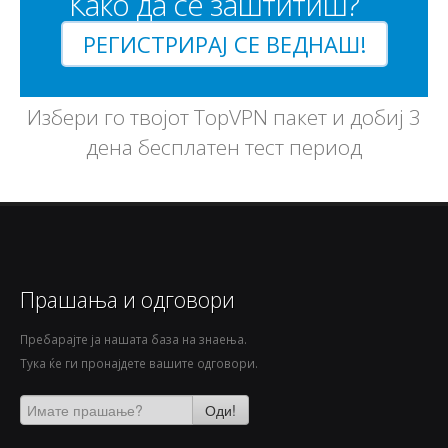
Како да се заштитиш?
РЕГИСТРИРАЈ СЕ ВЕДНАШ!
Избери го твојот TopVPN пакет и добиј 3
дена бесплатен тест период
Прашања и одговори
Пребарајте ја нашата база на знаења.
Тука ќе ги пронајдете вашите одговори.
Оди!