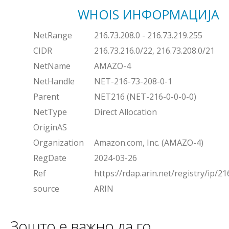
WHOIS ИНФОРМАЦИЈА
NetRange
216.73.208.0 - 216.73.219.255
CIDR
216.73.216.0/22, 216.73.208.0/21
NetName
AMAZO-4
NetHandle
NET-216-73-208-0-1
Parent
NET216 (NET-216-0-0-0-0)
NetType
Direct Allocation
OriginAS
Organization
Amazon.com, Inc. (AMAZO-4)
RegDate
2024-03-26
Ref
https://rdap.arin.net/registry/ip/21
source
ARIN
Зошто е важно да го