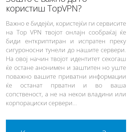
користиш TopVPN?
Важно е бидејќи, користејќи ги сервисите
на Top VPN твојот онлајн сообраќај ќе
биди енткриптиран и испратен преку
сигуроносни тунели до нашите сервери.
На овој начин твојот идентитет секогаш
ќе остане анонимен и заштитен но уште
поважно вашите приватни информации
ќе останат прватни и во ваша
сопственост, а не на некои владини или
корпорациски сервери...