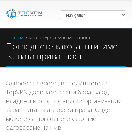
ПОЧЕТНА
/
ИЗВЕШТАЈ ЗА ТРАНСПАРЕНТНОСТ
Погледнете како ја штитиме
вашата приватност
Одвреме навреме, во седиштето на
TopVPN добиваме разни барања од
владини и коорпорациски организации
за заштита на авторски права. Овде
можете да погледнете како ние
одговараме на нив.