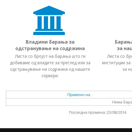
Владини барања за
Барањ
одстранување на содржина
за на
Листа со бројот на барања што ги
Листа со бр
добиваме од владите за преглед или за
институции за
одстрањување на содржина од нашите
за н
сервери.
Примено на
Нема бара
Последна промена: 23/08/2014