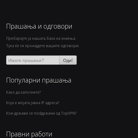
Прашања и одговори
Пребарајте ја нашата база на знаења.
Тука ќе ги пронајдете вашите одговори.
Оди!
Популарни прашања
Како да започнете?
Која е мојата јавна IP адреса?
Кои држави се поdдржани од TopVPN?
Правни работи