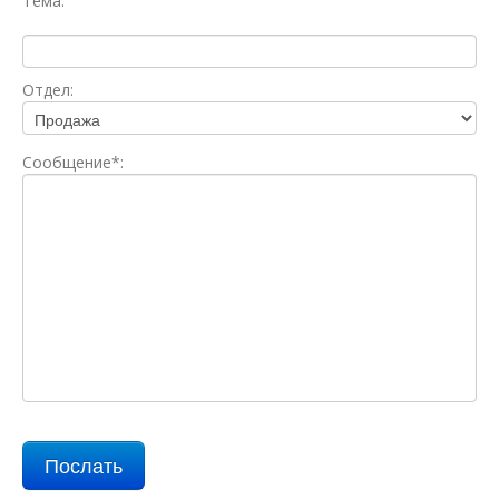
Tема:
Oтдел:
Сообщение*: