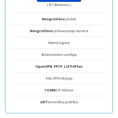
(
$7.49
/mesec )
Neogrničeno
protok
Neogrničeno
prebacivanje servera
Nema logova
3
istovremeni uređaja
OpenVPN
,
PPTP
,
L2TP/IPSec
Više VPN lokacija
14.000+
IP Adrese
24/7
korisnička podrška