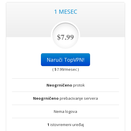
1 MESEC
$7.99
Naruči TopVPN!
(
$7.99
/mesec )
Neogrničeno
protok
Neogrničeno
prebacivanje servera
Nema logova
1
istovremeni uređaj