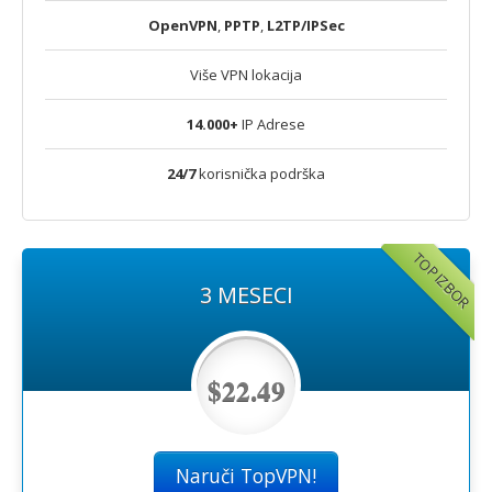
OpenVPN
,
PPTP
,
L2TP/IPSec
Više VPN lokacija
14.000+
IP Adrese
24/7
korisnička podrška
TOP IZBOR
3 MESECI
$22.49
Naruči TopVPN!