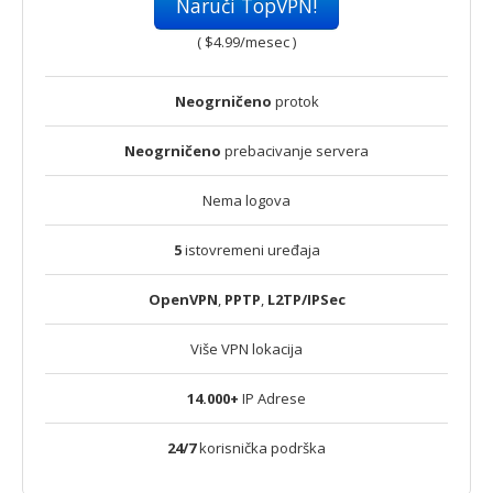
Naruči TopVPN!
(
$4.99
/mesec )
Neogrničeno
protok
Neogrničeno
prebacivanje servera
Nema logova
5
istovremeni uređaja
OpenVPN
,
PPTP
,
L2TP/IPSec
Više VPN lokacija
14.000+
IP Adrese
24/7
korisnička podrška