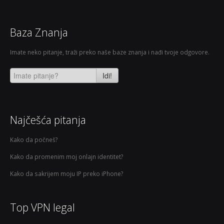
Baza Znanja
Imate neko pitanje, traži preko naše baze znanja i nađi tvoje odgovore.
Idi!
Najčešća pitanja
Kako da počneš?
Kako da promenim moj onlajn identitet?
Kako da sakrijem moju IP preko iPhone?
Top VPN legal