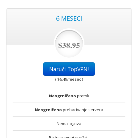
6 MESECI
$38.95
Naruči TopVPN!
(
$6.49
/mesec )
Neogrničeno
protok
Neogrničeno
prebacivanje servera
Nema logova
5
istovremeni uređaja