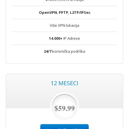
OpenVPN
,
PPTP
,
L2TP/IPSec
Više VPN lokacija
14.000+
IP Adrese
24/7
korisnička podrška
12 MESECI
$59.99