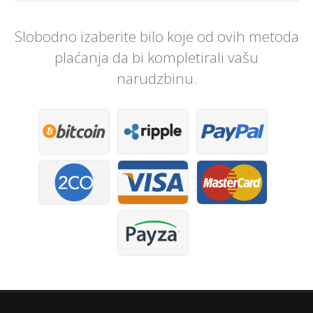
Slobodno izaberite bilo koje od ovih metoda
plaćanja da bi kompletirali vašu
narudzbinu.