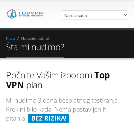
Kuća
/
Naručite odmah
Šta mi nudimo?
Počnite Vašim izborom
Top
VPN
plan.
Mi nudimo 3 dana besplatnog testiranja.
Prekini bilo kada. Nema postavljenih
pitanja.
BEZ RIZIKA!