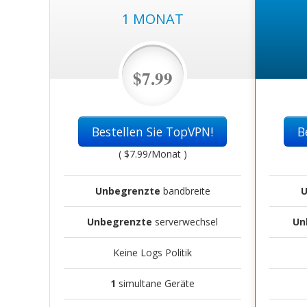
1 MONAT
$7.99
Bestellen Sie TopVPN!
B
(
$7.99
/Monat )
Unbegrenzte
bandbreite
U
Unbegrenzte
serverwechsel
Un
Keine Logs Politik
1
simultane Geräte