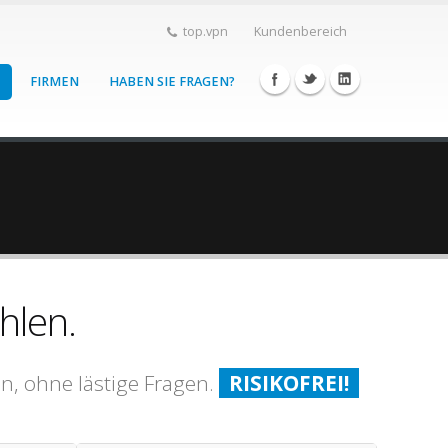
top.vpn
Kundenbereich
FIRMEN
HABEN SIE FRAGEN?
hlen.
en, ohne lästige Fragen.
RISIKOFREI!