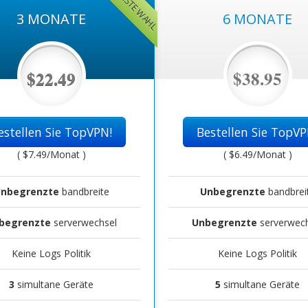
BESTE WAHL
3 MONATE
6 MONATE
$22.49
$38.95
estellen Sie TopVPN!
Bestellen Sie TopVP
(
$7.49
/Monat )
(
$6.49
/Monat )
nbegrenzte
bandbreite
Unbegrenzte
bandbrei
begrenzte
serverwechsel
Unbegrenzte
serverwech
Keine Logs Politik
Keine Logs Politik
3
simultane Geräte
5
simultane Geräte