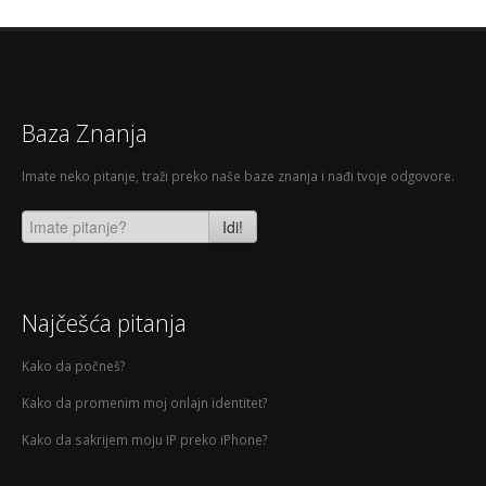
Baza Znanja
Imate neko pitanje, traži preko naše baze znanja i nađi tvoje odgovore.
Idi!
Najčešća pitanja
Kako da počneš?
Kako da promenim moj onlajn identitet?
Kako da sakrijem moju IP preko iPhone?