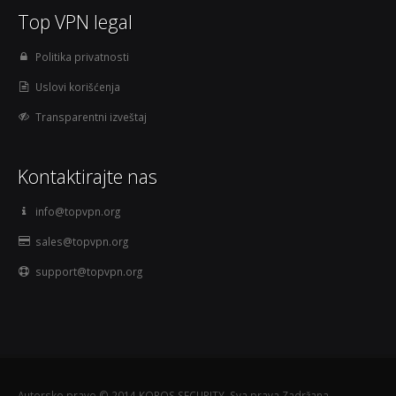
Top VPN legal
Politika privatnosti
Uslovi korišćenja
Transparentni izveštaj
Kontaktirajte nas
info@topvpn.org
sales@topvpn.org
support@topvpn.org
Autorsko pravo © 2014 KOROS SECURITY. Sva prava Zadržana.