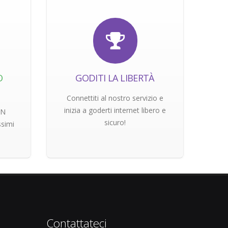
O
GODITI LA LIBERTÀ
Connettiti al nostro servizio e
inizia a goderti internet libero e
PN
sicuro!
ssimi
Contattateci