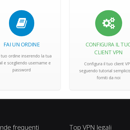
FAI UN ORDINE
CONFIGURA IL TU
CLIENT VPN
il tuo ordine inserendo la tua
il e scegliendo username e
Configura il tuo client V
password
seguendo tutorial semplici
forniti da noi
de frequenti
Top VPN legali