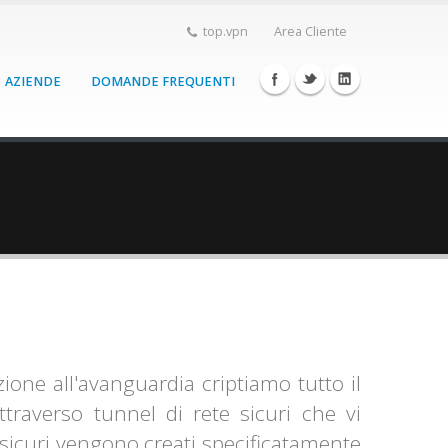
top.vpn
Area Cliente
AZIENDE
DOMANDE FREQUENTI
ione all'avanguardia criptiamo tutto il
ttraverso tunnel di rete sicuri che vi
sicuri vengono creati specificatamente