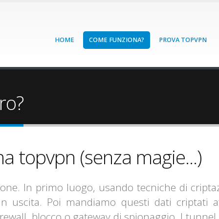
HOME
COME FUNZIONA?
PROVA TOPVPN
ro?
a topvpn (senza magie...)
one. In primo luogo, usando tecniche di criptaz
 in uscita. Poi mandiamo questi dati criptati a
ewall, blocco o gateway di spionaggio. I tunnel 